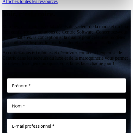
Affichez toutes les ressources
Voir, c’est croire.
Marques, distributeurs et fabricants du secteur de la mode et du luxe
font confiance aux solutions de Centric Software. Concentrez-vous
sur les matières, la conception et la qualité pour créer des modèles
susceptibles d’inspirer le monde entier et de séduire les clients.
Accordez-nous 60 minutes et découvrez comment l’expertise de
Centric dans les secteurs du luxe et de la maroquinerie vous permet
de relever les enjeux auxquels vous faites face chaque jour !