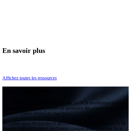
En savoir plus
Affichez toutes les ressources
Voir, c’est croire.
Votre entreprise du secteur de la mode ou de la distribution lutte-t-
elle pour faire face à la montée en puissance des géants du web et
suivre le rythme effréné du marché ?
Accordez-nous 60 minutes et découvrez pourquoi la solution PLM
étendue, prête à l’emploi, de Centric, conçue pour le secteur de la