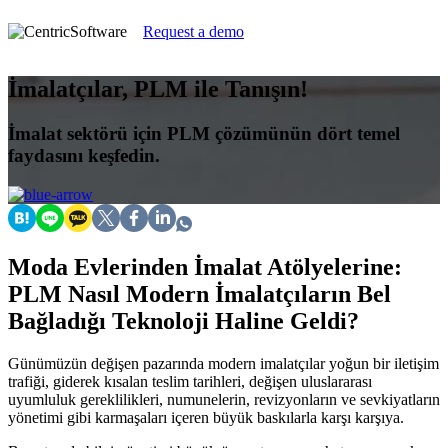
Request a demo
İmalatçılar, PLM ile Tanışın!
İmalat sektörü için PLM çözümünün dört temel
faydasını keşfedin.
Moda Evlerinden İmalat Atölyelerine:
PLM Nasıl Modern İmalatçıların Bel
Bağladığı Teknoloji Haline Geldi?
Günümüzün değişen pazarında modern imalatçılar yoğun bir iletişim
trafiği, giderek kısalan teslim tarihleri, değişen uluslararası
uyumluluk gereklilikleri, numunelerin, revizyonların ve sevkiyatların
yönetimi gibi karmaşaları içeren büyük baskılarla karşı karşıya.