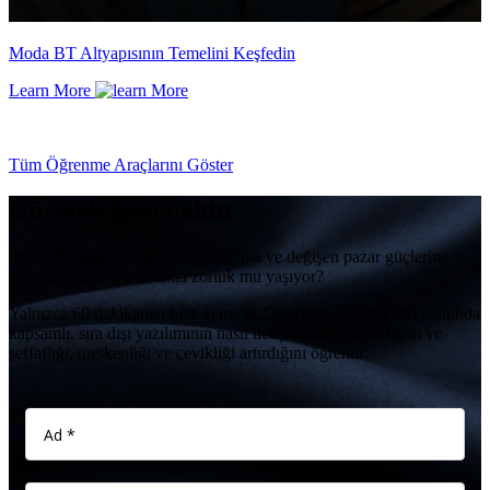
Moda BT Altyapısının Temelini Keşfedin
Learn More
Tüm Öğrenme Araçlarını Göster
Görmek inanmaktır
İmalat firmanız iletişim yoğunluğuna ve değişen pazar güçlerine
ayak uydurma konusunda zorluk mu yaşıyor?
Yalnızca 60 dakikanızı bize ayırarak Centric’in imalat PLM alanında
kapsamlı, sıra dışı yazılımının nasıl iletişimi kolaylaştırdığını ve
şeffaflığı, üretkenliği ve çevikliği artırdığını öğrenin.