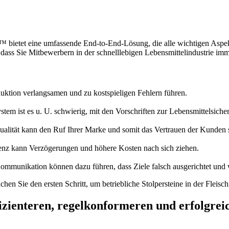
 bietet eine umfassende End-to-End-Lösung, die alle wichtigen Aspek
 dass Sie Mitbewerbern in der schnelllebigen Lebensmittelindustrie imme
uktion verlangsamen und zu kostspieligen Fehlern führen.
em ist es u. U. schwierig, mit den Vorschriften zur Lebensmittelsicherh
qualität kann den Ruf Ihrer Marke und somit das Vertrauen der Kunden 
renz kann Verzögerungen und höhere Kosten nach sich ziehen.
ommunikation können dazu führen, dass Ziele falsch ausgerichtet und
en Sie den ersten Schritt, um betriebliche Stolpersteine in der Fleisc
ffizienteren, regelkonformeren und erfolgr