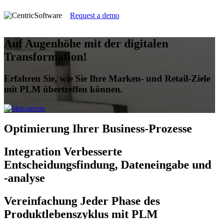
Request a demo
Auf Augenhöhe mit der digitalen
Transformation!
Erfahren Sie, wie Sie Ihre Marken- und Retail-Ziele
mit PLM übertreffen können.
Optimierung
Ihrer Business-Prozesse
Integration
Verbesserte
Entscheidungsfindung, Dateneingabe und
-analyse
Vereinfachung
Jeder Phase des
Produktlebenszyklus mit PLM