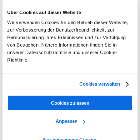
Über Cookies auf dieser Website
Alle Tools anzeigen
Wir verwenden Cookies für den Betrieb dieser Website,
Überzeugen Sie sich selbst
zur Verbesserung der Benutzerfreundlichkeit, zur
Personalisierung Ihres Erlebnisses und zur Verfolgung
Hat Ihr Fashion- oder Retail-Business Schwierigkeiten, die Ziele der
von Besuchen. Nähere Informationen finden Sie in
digitalen Transformation zu erreichen und mit dem sich schnell
unserer Datenschutzrichtlinie und unserer Cookie-
verändernden Marktumfeld Schritt zu halten?
Richtlinie.
Wir zeigen Ihnen in nur 60 Minuten, warum die umfassende Out-of-
the-Box-PLM-Software von Centric für die Bereiche Fashion und
Retail die Produktinnovation und -vielfalt fördert, Produktreihen
erweitert, die Effizienz erhöht, Kosten senkt und das Time-to-
Cookies verwalten
Market verkürzt.
Cookies zulassen
Anpassen
Nur notwendige Cookies