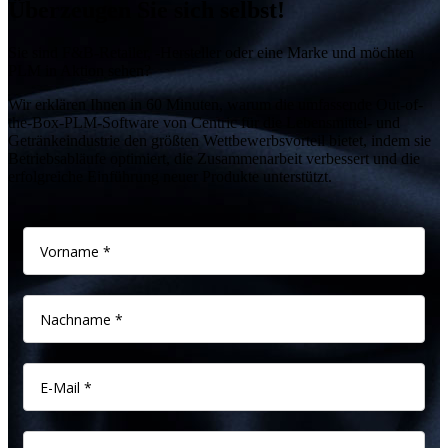
Überzeugen Sie sich selbst!
Sie sind F&B-Retailer, -Hersteller oder eine Marke und möchten
PLM in Aktion sehen?
Wir erklären Ihnen in 60 Minuten, warum die umfassende Out-of-
the-Box-PLM-Software von Centric für die Lebensmittel- und
Getränkeindustrie den größten Wettbewerbsvorteil bietet, indem sie
Betriebsabläufe optimiert, die Zusammenarbeit verbessert und die
erfolgreiche Einführung neuer Produkte unterstützt.