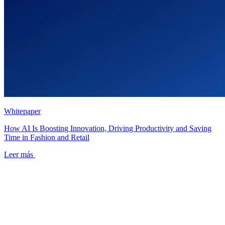
Whitepaper
How AI Is Boosting Innovation, Driving Productivity and Saving
Time in Fashion and Retail
Leer más