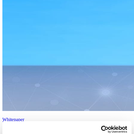
Whitepaper
La recette secrète pour des opérations optimisées, de la conception à