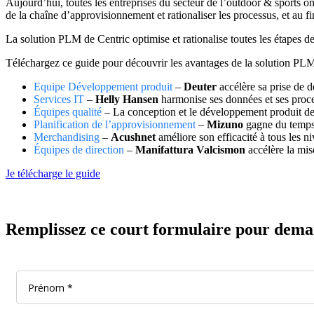
Aujourd’hui, toutes les entreprises du secteur de l’outdoor & sports ont
de la chaîne d’approvisionnement et rationaliser les processus, et au 
La solution PLM de Centric optimise et rationalise toutes les étapes d
Téléchargez ce guide pour découvrir les avantages de la solution PL
Equipe Développement produit
–
Deuter
accélère sa prise de d
Services IT
–
Helly Hansen
harmonise ses données et ses proc
Équipes qualité
– La conception et le développement produit d
Planification de l’approvisionnement
–
Mizuno
gagne du temps
Merchandising
–
Acushnet
améliore son efficacité à tous les n
Équipes de direction
–
Manifattura Valcismon
accélère la mis
Je télécharge le guide
Remplissez ce court formulaire pour demand