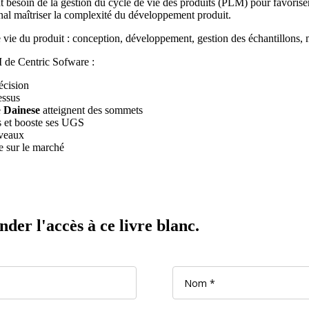
 besoin de la gestion du cycle de vie des produits (PLM) pour favoriser l
final maîtriser la complexité du développement produit.
e vie du produit : conception, développement, gestion des échantillons, 
M de Centric Sofware :
écision
essus
e
Dainese
atteignent des sommets
 et booste ses UGS
iveaux
e sur le marché
er l'accès à ce livre blanc.