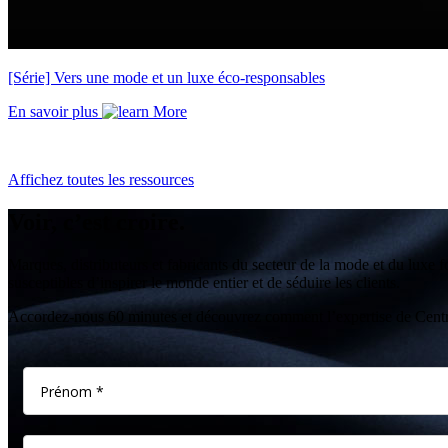
[Série] Vers une mode et un luxe éco-responsables
En savoir plus
Affichez toutes les ressources
Voir, c’est croire.
Marques, distributeurs et fabricants du secteur de la mode et du luxe 
susceptibles d’inspirer le monde entier et de séduire les clients.
Accordez-nous 60 minutes et découvrez comment l’expertise de Centric 