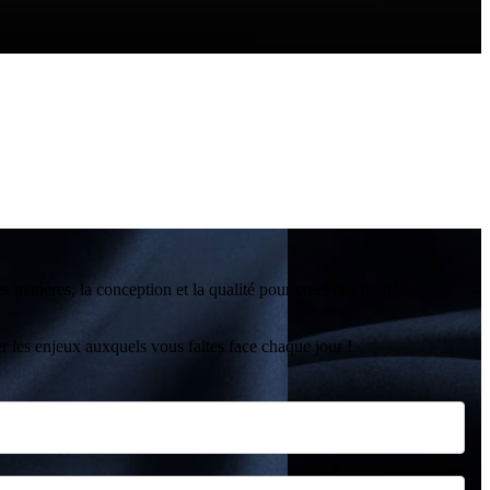
s matières, la conception et la qualité pour créer des modèles
 les enjeux auxquels vous faites face chaque jour !