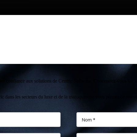
font confiance aux solutions de Centric Software. Concentrez-vous sur le
dans les secteurs du luxe et de la maroquinerie vous permet de relever