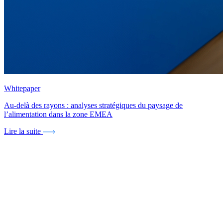
Whitepaper
Au-delà des rayons : analyses stratégiques du paysage de
l’alimentation dans la zone EMEA
Lire la suite