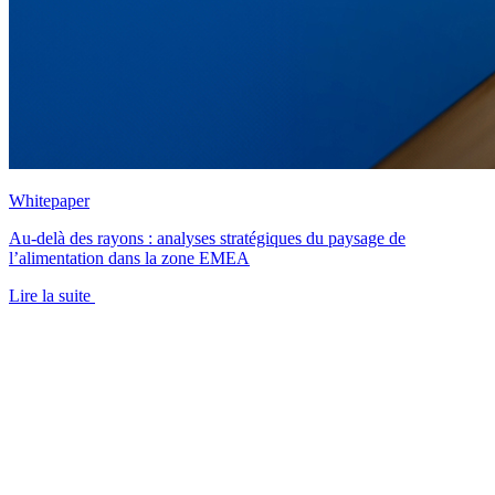
Whitepaper
Au-delà des rayons : analyses stratégiques du paysage de
l’alimentation dans la zone EMEA
Lire la suite