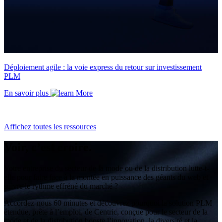
Déploiement agile : la voie express du retour sur investissement
PLM
En savoir plus
Affichez toutes les ressources
Voir, c’est croire.
Votre entreprise du secteur de la mode ou de la distribution lutte-t-
elle pour faire face à la montée en puissance des géants du web et
suivre le rythme effréné du marché ?
Accordez-nous 60 minutes et découvrez pourquoi la solution PLM
étendue, prête à l’emploi, de Centric, conçue pour le secteur de la
mode et de la distribution booste l’innovation, la diversité et la