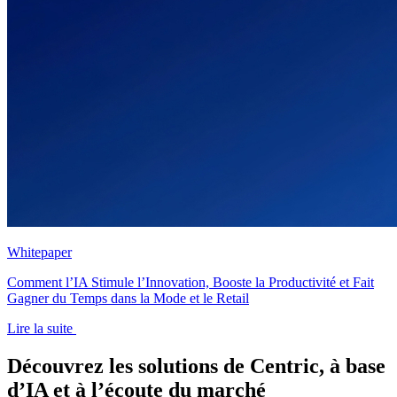
Whitepaper
Comment l’IA Stimule l’Innovation, Booste la Productivité et Fait
Gagner du Temps dans la Mode et le Retail
Lire la suite
Découvrez les solutions de Centric, à base
d’IA et à l’écoute du marché