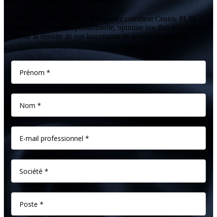
Accordez-nous 60 minutes. Découvrez comment Centric PLM
fluidifie votre activité opérationnelle, optimise vos flux collaboratifs
et booste la réussite de vos lancements de nouveaux produits.