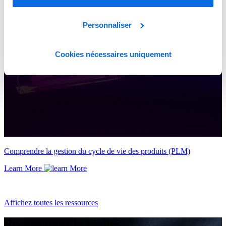
Personnaliser
Cookies nécessaires uniquement
Comprendre la gestion du cycle de vie des produits (PLM)
Learn More
Affichez toutes les ressources
Réenchantez la réalité.