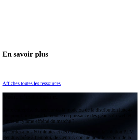
En savoir plus
Affichez toutes les ressources
Voir, c’est croire.
Votre entreprise du secteur de la mode ou de la distribution lutte-t-
elle pour faire face à la montée en puissance des géants du web et
suivre le rythme effréné du marché ?
Accordez-nous 60 minutes et découvrez pourquoi la solution PLM
étendue, prête à l’emploi, de Centric, conçue pour le secteur de la