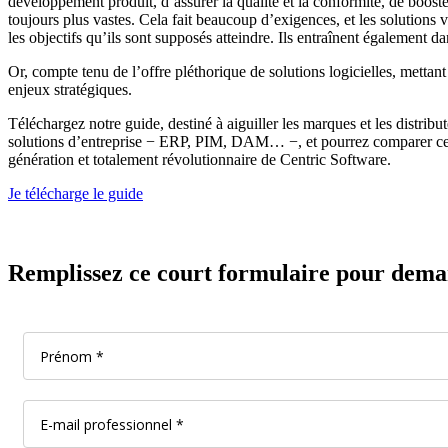
développement produit, d’assurer la qualité et la conformité, de booster
toujours plus vastes. Cela fait beaucoup d’exigences, et les solutions v
les objectifs qu’ils sont supposés atteindre. Ils entraînent également dans
Or, compte tenu de l’offre pléthorique de solutions logicielles, mettant
enjeux stratégiques.
Téléchargez notre guide, destiné à aiguiller les marques et les distrib
solutions d’entreprise − ERP, PIM, DAM… −, et pourrez comparer cell
génération et totalement révolutionnaire de Centric Software.
Je télécharge le guide
Remplissez ce court formulaire pour demand