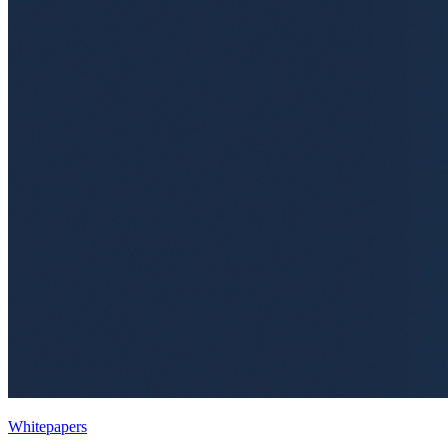
Whitepapers