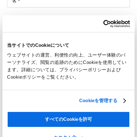
その他のCentric PLMのホワイトペー
パーやeブックもあわせてご覧くださ
い！
当サイトでのCookieについて
ウェブサイトの運営、利便性の向上、ユーザー体験のパ
ーソナライズ、閲覧の追跡のためにCookieを使用してい
ます。詳細については、プライバシーポリシーおよび
すべてのマテリアルを見る
Cookieポリシーをご覧ください。
百聞は一見に如かず
リモートでの協業をサポートする最新のシステムを活用し
Cookieを管理する
て、プロセスを改善したいと思いませんか？
状況を見える化して、プロセスを最適化し、商品開発を適切
すべてのCookieを許可
にコントロールして、リモートでの意思決定を可能すること
で、売上のアップや競争力の強化をサポートするCentricの