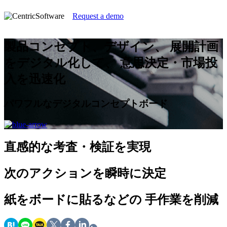
Request a demo
製品コンセプト、デザイン、 展開計画
をデジタル化して、 意思決定・市場投
入を迅速化
パワフルなデジタルコンセプトボード
直感的な考査・検証を実現
次のアクションを瞬時に決定
紙をボードに貼るなどの 手作業を削減