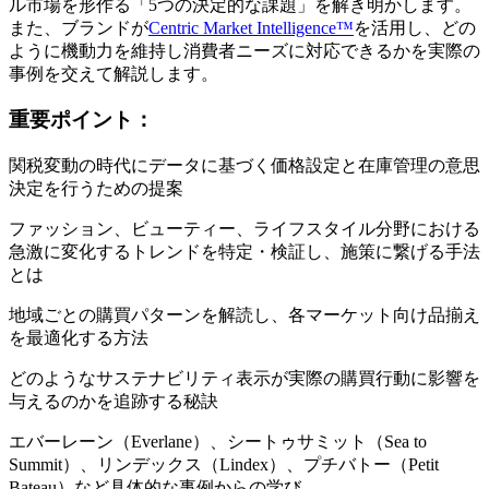
ル市場を形作る「5つの決定的な課題」を解き明かします。
また、ブランドが
Centric Market Intelligence™
を活用し、どの
ように機動力を維持し消費者ニーズに対応できるかを実際の
事例を交えて解説します。
重要ポイント：
関税変動の時代にデータに基づく価格設定と在庫管理の意思
決定を行うための提案
ファッション、ビューティー、ライフスタイル分野における
急激に変化するトレンドを特定・検証し、施策に繋げる手法
とは
地域ごとの購買パターンを解読し、各マーケット向け品揃え
を最適化する方法
どのようなサステナビリティ表示が実際の購買行動に影響を
与えるのかを追跡する秘訣
エバーレーン（Everlane）、シートゥサミット（Sea to
Summit）、リンデックス（Lindex）、プチバトー（Petit
Bateau）など具体的な事例からの学び