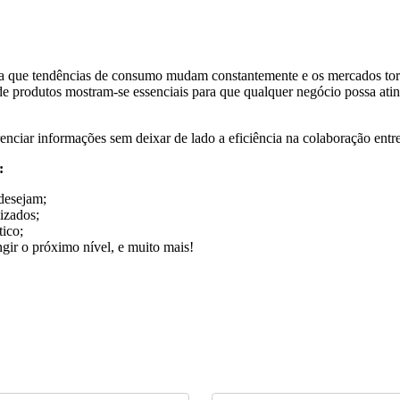
da que tendências de consumo mudam constantemente e os mercados torna
 produtos mostram-se essenciais para que qualquer negócio possa atin
nciar informações sem deixar de lado a eficiência na colaboração entr
:
desejam;
izados;
tico;
ngir o próximo nível, e muito mais!