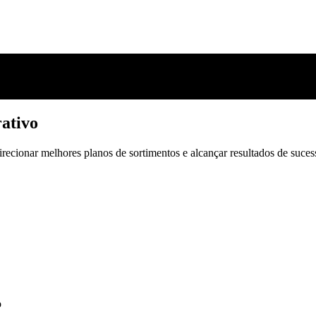
ativo
irecionar melhores planos de sortimentos e alcançar resultados de suces
ativo
irecionar melhores planos de sortimentos e alcançar resultados de suces
o