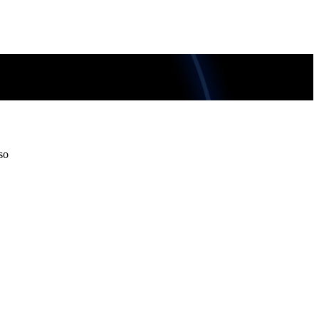
so
so