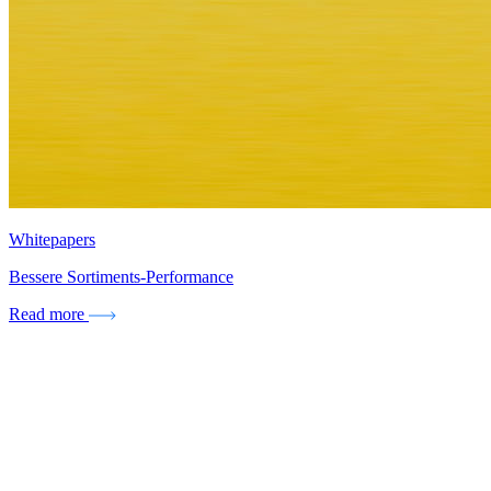
Whitepapers
Bessere Sortiments-Performance
Read more