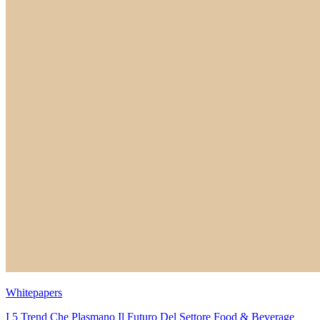
Whitepapers
I 5 Trend Che Plasmano Il Futuro Del Settore Food & Beverage