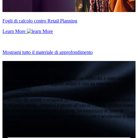
Fogli di calcolo contro Retail Planning
Learn More
Mostrami tutto il materiale di approfondimento
Vedere per credere
La tua azienda nel settore moda e retail ha difficoltà a stare al passo
con la proliferazione dei giganti online e con un mercato in
accelerazione?
Concedici 60 minuti e scoprirai perché i software PLM per il retail e
PLM per la moda, completi e pronti all’uso di Centric, promuovono
l’innovazione e la varietà dei prodotti, incrementano le linee di
prodotti, aumentano l’efficienza, riducono i costi e accelerano il time
to market.