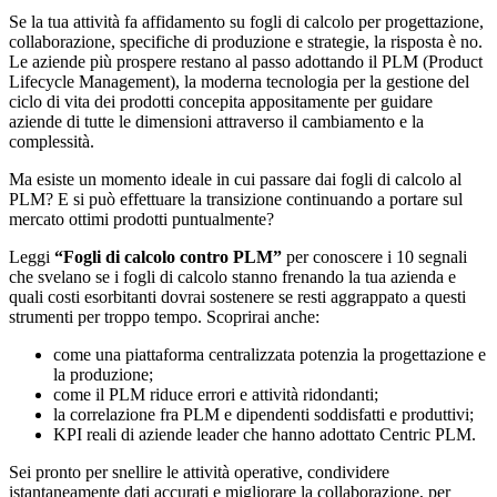
Se la tua attività fa affidamento su fogli di calcolo per progettazione,
collaborazione, specifiche di produzione e strategie, la risposta è no.
Le aziende più prospere restano al passo adottando il PLM (Product
Lifecycle Management), la moderna tecnologia per la gestione del
ciclo di vita dei prodotti concepita appositamente per guidare
aziende di tutte le dimensioni attraverso il cambiamento e la
complessità.
Ma esiste un momento ideale in cui passare dai fogli di calcolo al
PLM? E si può effettuare la transizione continuando a portare sul
mercato ottimi prodotti puntualmente?
Leggi
“Fogli di calcolo contro PLM”
per conoscere i 10 segnali
che svelano se i fogli di calcolo stanno frenando la tua azienda e
quali costi esorbitanti dovrai sostenere se resti aggrappato a questi
strumenti per troppo tempo. Scoprirai anche:
come una piattaforma centralizzata potenzia la progettazione e
la produzione;
come il PLM riduce errori e attività ridondanti;
la correlazione fra PLM e dipendenti soddisfatti e produttivi;
KPI reali di aziende leader che hanno adottato Centric PLM.
Sei pronto per snellire le attività operative, condividere
istantaneamente dati accurati e migliorare la collaborazione, per