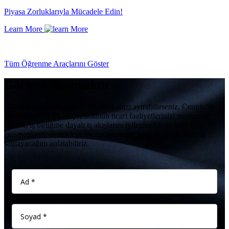
Piyasa Zorluklarıyla Mücadele Edin!
Learn More
Tüm Öğrenme Araçlarını Göster
Görmek inanmaktır
Görmek inanmaktır. Bize 60 dakikanızı ayırabilirseniz, Centric’in
sektörüne özel PLM çözümünün ticari faaliyetlerinizi modernize
ederek, iş birliğine dayalı iş akışlarını iyileştirerek ve yeni ürün
lansmanlarını destekleyerek rakiplerinize karşı nasıl bir avantaj
sağlayacağını anlatabiliriz.