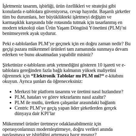
İşletmeniz tasarım, işbirliği, ürün özellikleri ve stratejisi gibi
konularda e-tablolara güveniyorsa, cevap hayırdır. Başarılı şirketler
tüm bu durumlara, her büyüklükteki işletmeyi değişim ve
karmaşıklık karşısında bile rotasında tutmak için tasarlanmış en
modern teknoloji olan Ürün Yaşam Döngüsü Yönetimi (PLM)’ni
benimseyerek ayak uydurur.
Peki e-tablolardan PLM’ye geçmek için en doğru zaman nedir? Bu
geçişi pazara mükemmel ürünleri tam zamanında sunmaya devam
ederken ve bunu aksatmadan yapabilir misiniz?
Şirketinize e-tabloların artık yetmediğini gösteren 10 işareti ve e-
tablolara gereğinden fazla bağlı kalmanın yüksek maliyetini
öğrenmek için
“
Elektronik Tablolar mı PLM mi?
“
e-kitabını
okuyun. Ayrıca şunları da öğreneceksiniz:
Merkezi bir platform tasarımı ve üretimi nasıl hızlandırır?
PLM, hataları ve görev tekrarlarını nasıl azaltır?
PLM ile mutlu, üretken çalışanlar arasındaki bağlantı
Centric PLM’ye geçiş yapan lider şirketlerden gerçek
dünyaya dair KPI’lar
Mükemmel ürünler üretmeye odaklanabilmeniz için
operasyonlarınızı modernleştirmeye, doğru verileri anında
paylaşmaya ve işbirliğini artırmaya hazır mısınız?