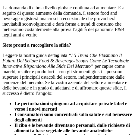
La domanda di cibo a livello globale continua ad aumentare. E a
seguito di questo aumento della domanda, il settore food and
beverage registrerà una crescita eccezionale che provocherà
inevitabili sconvolgimenti e darà forma a trend di consumo che
metteranno costantemente alla prova l’agilità del panorama F&B
negli anni a venire.
Siete pronti a raccogliere la sfida?
Leggete la nostra guida dettagliata
“I 5 Trend Che Plasmano Il
Futuro Del Settore Food & Beverage-
Scopri Come Le Tecnologie
Innovative Rispondono Alle Sfide Del Mercato
”
per capire come
marchi, retailer e produttori – con gli strumenti giusti – possono
superare i principali ostacoli del settore, indipendentemente dalle
tendenze del mercato. Se la vostra azienda del settore alimentare e
delle bevande è in grado di adattarsi e di affrontare queste sfide, il
successo è dietro l’angolo:
Le perturbazioni spingono ad acquistare private label e
verso i nuovi mercati
I consumatori sono concentrati sulla salute e sul benessere
degli alimenti
Il cibo e le bevande diventano personali, dalle richieste di
alimenti a base vegetale alle bevande analcoliche