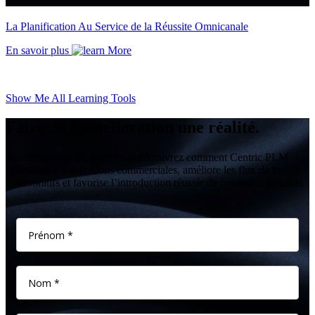
La Planification Au Service de la Réussite Omnicanale
En savoir plus
Show Me All Learning Tools
Faire de l’amélioration une réalité.
Accordez-nous 60 minutes et découvrez comment Centric PLM
rationalise les opérations commerciales, améliore les flux de travail
collaboratifs et favorise l’introduction réussie de nouveaux produits.