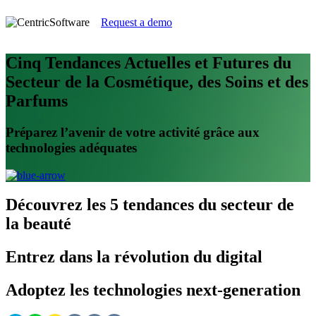
Request a demo
Cinq Tendances Actuelles et Futures du
Secteur de la Cosmétique, des Soins et des
Parfums
Préparez l’avenir de votre activité grâce aux
technologies adéquates
Découvrez
les 5 tendances du secteur de
la beauté
Entrez
dans la révolution du digital
Adoptez
les technologies next-generation