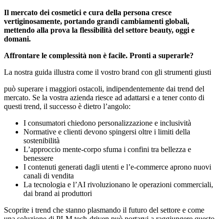
Il mercato dei cosmetici e cura della persona cresce
vertiginosamente, portando grandi cambiamenti
globali
,
mettendo alla prova la flessibilità del settore beauty, oggi e
domani.
Affrontare le complessità non è facile. Pronti a superarle?
La nostra guida illustra come il vostro brand con gli strumenti giusti
può superare i maggiori ostacoli, indipendentemente dai trend del
mercato. Se la vostra azienda riesce ad adattarsi e a tener conto di
questi trend, il successo è dietro l’angolo:
I consumatori chiedono personalizzazione e inclusività
Normative e clienti devono spingersi oltre i limiti della
sostenibilità
L’approccio mente-corpo sfuma i confini tra bellezza e
benessere
I contenuti generati dagli utenti e l’e-commerce aprono nuovi
canali di vendita
La tecnologia e l’AI rivoluzionano le operazioni commerciali,
dai brand ai produttori
Scoprite i trend che stanno plasmando il futuro del settore e come
una soluzione di PLM tech-driven può portarvi a raggiungere questo