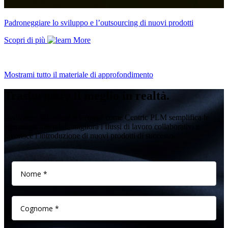
Padroneggiare lo sviluppo e l’outsourcing di nuovi prodotti
Scopri di più
Mostrami tutto il materiale di approfondimento
Trasformare il meglio in realtà.
Dedicateci 60 minuti e scoprite come Centric PLM semplifica le
operazioni aziendali, migliora i flussi di lavoro collaborativi e
favorisce l’introduzione di nuovi prodotti di successo.