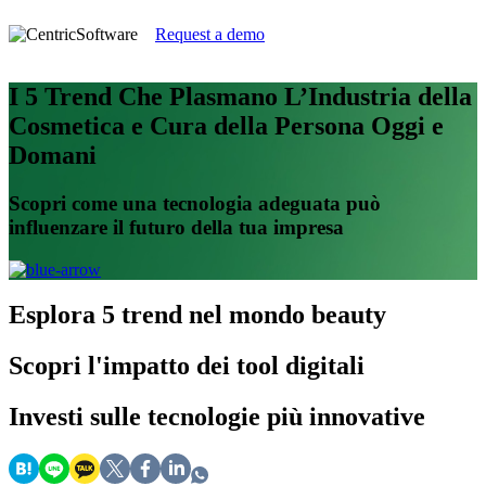
Request a demo
I 5 Trend Che Plasmano L’Industria della
Cosmetica e Cura della Persona Oggi e
Domani
Scopri come una tecnologia adeguata può
influenzare il futuro della tua impresa
Esplora
5 trend nel mondo beauty
Scopri
l'impatto dei tool digitali
Investi
sulle tecnologie più innovative