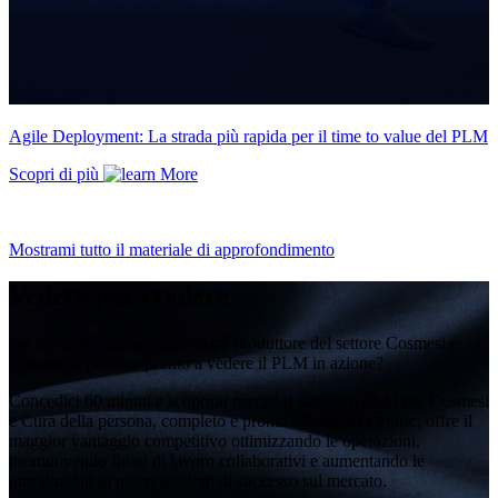
Agile Deployment: La strada più rapida per il time to value del PLM
Scopri di più
Mostrami tutto il materiale di approfondimento
Vedere per credere
Sei un marchio, un retailer o un produttore del settore Cosmesi e
Cura della persona pronto a vedere il PLM in azione?
Concedici 60 minuti e scoprirai perché il software PLM per Cosmesi
e Cura della persona, completo e pronto all’uso, di Centric, offre il
maggior vantaggio competitivo ottimizzando le operazioni,
promuovendo flussi di lavoro collaborativi e aumentando le
introduzioni di nuovi prodotti di successo sul mercato.