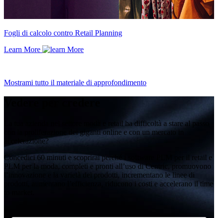
Fogli di calcolo contro Retail Planning
Learn More
Mostrami tutto il materiale di approfondimento
Vedere per credere
La tua azienda nel settore moda e retail ha difficoltà a stare al passo
con la proliferazione dei giganti online e con un mercato in
accelerazione?
Concedici 60 minuti e scoprirai perché i software PLM per il retail e
PLM per la moda, completi e pronti all’uso di Centric, promuovono
l’innovazione e la varietà dei prodotti, incrementano le linee di
prodotti, aumentano l’efficienza, riducono i costi e accelerano il time
to market.