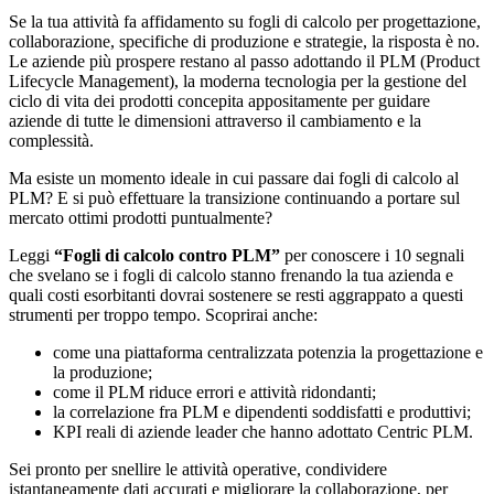
Se la tua attività fa affidamento su fogli di calcolo per progettazione,
collaborazione, specifiche di produzione e strategie, la risposta è no.
Le aziende più prospere restano al passo adottando il PLM (Product
Lifecycle Management), la moderna tecnologia per la gestione del
ciclo di vita dei prodotti concepita appositamente per guidare
aziende di tutte le dimensioni attraverso il cambiamento e la
complessità.
Ma esiste un momento ideale in cui passare dai fogli di calcolo al
PLM? E si può effettuare la transizione continuando a portare sul
mercato ottimi prodotti puntualmente?
Leggi
“Fogli di calcolo contro PLM”
per conoscere i 10 segnali
che svelano se i fogli di calcolo stanno frenando la tua azienda e
quali costi esorbitanti dovrai sostenere se resti aggrappato a questi
strumenti per troppo tempo. Scoprirai anche:
come una piattaforma centralizzata potenzia la progettazione e
la produzione;
come il PLM riduce errori e attività ridondanti;
la correlazione fra PLM e dipendenti soddisfatti e produttivi;
KPI reali di aziende leader che hanno adottato Centric PLM.
Sei pronto per snellire le attività operative, condividere
istantaneamente dati accurati e migliorare la collaborazione, per