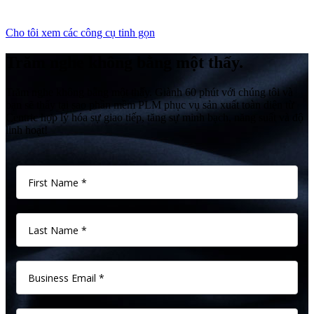
Cho tôi xem các công cụ tinh gọn
Trăm nghe không bằng một thấy.
Trăm nghe không bằng một thấy. Giành 60 phút với chúng tôi và
bạn sẽ thấy tại sao phần mềm PLM phục vụ sản xuất toàn diện từ
Centric hợp lý hóa sự giao tiếp, tăng sự minh bạch, năng suất và độ
linh hoạt!