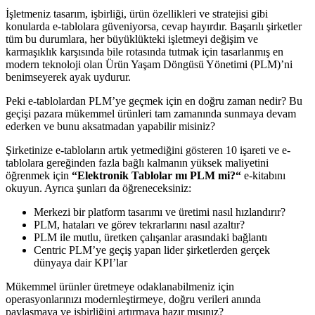
İşletmeniz tasarım, işbirliği, ürün özellikleri ve stratejisi gibi
konularda e-tablolara güveniyorsa, cevap hayırdır. Başarılı şirketler
tüm bu durumlara, her büyüklükteki işletmeyi değişim ve
karmaşıklık karşısında bile rotasında tutmak için tasarlanmış en
modern teknoloji olan Ürün Yaşam Döngüsü Yönetimi (PLM)’ni
benimseyerek ayak uydurur.
Peki e-tablolardan PLM’ye geçmek için en doğru zaman nedir? Bu
geçişi pazara mükemmel ürünleri tam zamanında sunmaya devam
ederken ve bunu aksatmadan yapabilir misiniz?
Şirketinize e-tabloların artık yetmediğini gösteren 10 işareti ve e-
tablolara gereğinden fazla bağlı kalmanın yüksek maliyetini
öğrenmek için
“
Elektronik Tablolar mı PLM mi?
“
e-kitabını
okuyun. Ayrıca şunları da öğreneceksiniz:
Merkezi bir platform tasarımı ve üretimi nasıl hızlandırır?
PLM, hataları ve görev tekrarlarını nasıl azaltır?
PLM ile mutlu, üretken çalışanlar arasındaki bağlantı
Centric PLM’ye geçiş yapan lider şirketlerden gerçek
dünyaya dair KPI’lar
Mükemmel ürünler üretmeye odaklanabilmeniz için
operasyonlarınızı modernleştirmeye, doğru verileri anında
paylaşmaya ve işbirliğini artırmaya hazır mısınız?