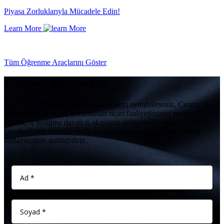
Piyasa Zorluklarıyla Mücadele Edin!
Learn More
Tüm Öğrenme Araçlarını Göster
Görmek inanmaktır
Görmek inanmaktır. Bize 60 dakikanızı ayırabilirseniz, Centric’in
sektörüne özel PLM çözümünün ticari faaliyetlerinizi modernize
ederek, iş birliğine dayalı iş akışlarını iyileştirerek ve yeni ürün
lansmanlarını destekleyerek rakiplerinize karşı nasıl bir avantaj
sağlayacağını anlatabiliriz.