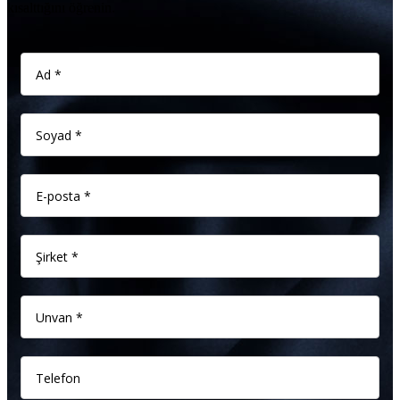
kısalttığını öğrenin.