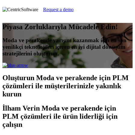
Request a demo
Piyasa Zorluklarıyla Mücadele Edin!
Moda ve perakende yarışını kazanmak için en son
yenilikçi teknolojileri içeren en iyi dijital dönüşüm
stratejilerini oluşturun.
Oluşturun
Moda ve perakende için PLM
çözümleri ile müşterilerinizle yakınlık
kurun
İlham Verin
Moda ve perakende için
PLM çözümleri ile ürün liderliği için
çalışın