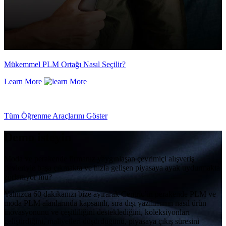
Mükemmel PLM Ortağı Nasıl Seçilir?
Learn More
Tüm Öğrenme Araçlarını Göster
Demo isteyin
Moda ve perakende firmanız yaygınlaşan çevrimiçi alışveriş
devleriyle başa çıkmakta ve hızla gelişen piyasaya ayak uydurmakta
zorlanıyor mu?
Yalnızca 60 dakikanızı bize ayırarak Centric’in perakende PLM ve
moda PLM alanlarında kapsamlı, sıra dışı yazılımının nasıl ürün
inovasyonunu ve çeşitliliğini desteklediğini, koleksiyonları
geliştirdiğini, maliyetleri düşürdüğünü, piyasaya çıkış süresini