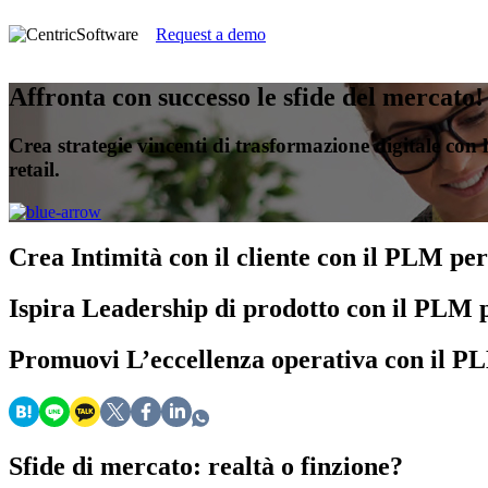
Request a demo
Affronta con successo le sfide del mercato!
Crea strategie vincenti di trasformazione digitale con
retail.
Crea
Intimità con il cliente con il PLM per
Ispira
Leadership di prodotto con il PLM p
Promuovi
L’eccellenza operativa con il PL
Sfide di mercato: realtà o finzione?