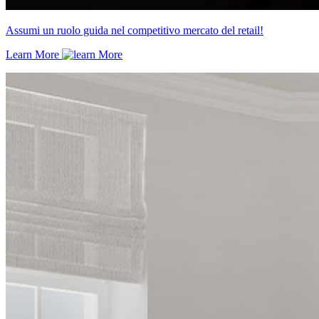
Assumi un ruolo guida nel competitivo mercato del retail!
Learn More