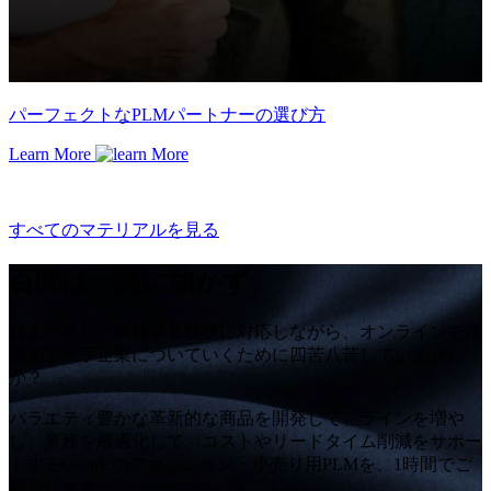
パーフェクトなPLMパートナーの選び方
Learn More
すべてのマテリアルを見る
百聞は一見に如かず
目まぐるしく変化する状況に対応しながら、オンラインで活
躍する大手企業についていくために四苦八苦していません
か？
バラエティ豊かな革新的な商品を開発して、ラインを増や
し、業務を最適化して、コストやリードタイム削減をサポー
トするCentricのファッション・小売り用PLMを、1時間でご
紹介します。