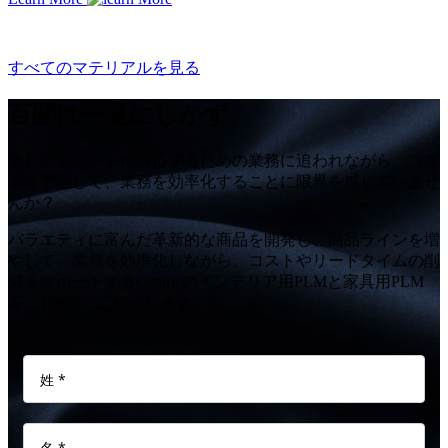
すべてのマテリアルを見る
百聞は一見にしかず
最新のトレンドに対応するための業務に追われながら、コス
トを管理して、業務を効率化することに限界を感じていませ
んか？
バラエティに富んだ革新的な商品を開発し、商品ラインを増
やして、業務を効率化しながら、コストやリードタイムの削
減をサポートするCentricのインテリア用PLMと家具用PLM
を、1時間でご紹介します。