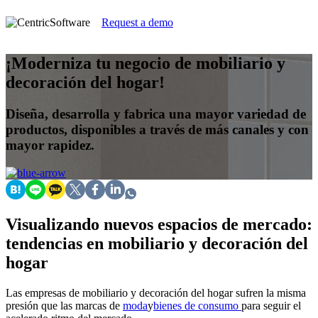
Request a demo
¡Moderniza tu negocio de mobiliario y
decoración del hogar!
Diseña, desarrolla y fabrica una mayor variedad de
productos, disponibles a través de más canales y con
mayor rapidez.
Visualizando nuevos espacios de mercado:
tendencias en mobiliario y decoración del
hogar
Las empresas de mobiliario y decoración del hogar sufren la misma
presión que las marcas de
moda
y
bienes de consumo
para seguir el