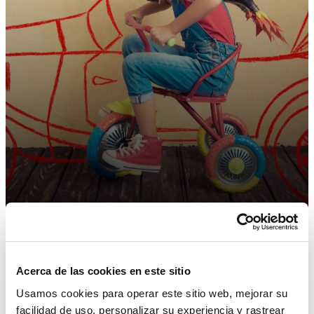
Acerca de las cookies en este sitio
El futuro de la moda está aquí con el PLM
Usamos cookies para operar este sitio web, mejorar su
facilidad de uso, personalizar su experiencia y rastrear
Learn More