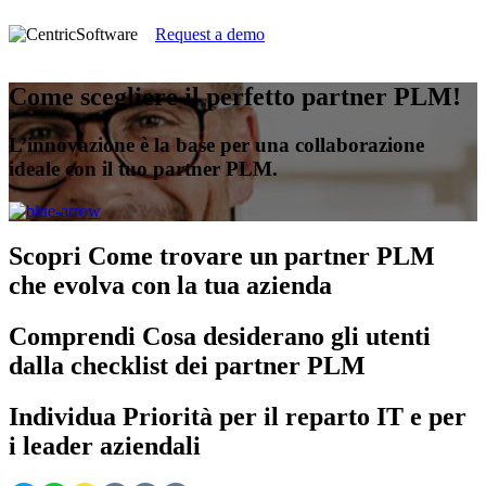
Request a demo
Come scegliere il perfetto partner PLM!
L’innovazione è la base per una collaborazione
ideale con il tuo partner PLM.
Scopri
Come trovare un partner PLM
che evolva con la tua azienda
Comprendi
Cosa desiderano gli utenti
dalla checklist dei partner PLM
Individua
Priorità per il reparto IT e per
i leader aziendali