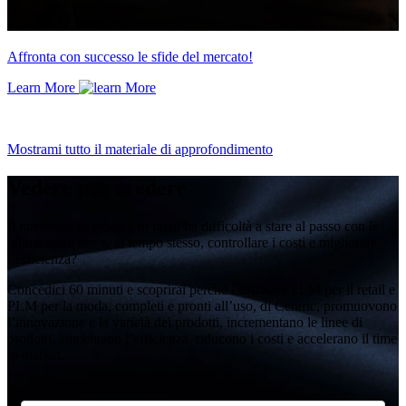
Affronta con successo le sfide del mercato!
Learn More
Mostrami tutto il materiale di approfondimento
Vedere per credere
Il tuo brand di moda o di retail ha difficoltà a stare al passo con le
ultime tendenze e, al tempo stesso, controllare i costi e migliorare
l’efficienza?
Concedici 60 minuti e scoprirai perché i software PLM per il retail e
PLM per la moda, completi e pronti all’uso, di Centric, promuovono
l’innovazione e la varietà dei prodotti, incrementano le linee di
prodotti, aumentano l’efficienza, riducono i costi e accelerano il time
to market.