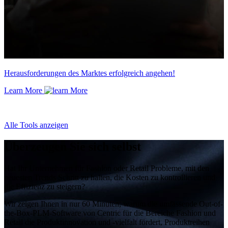
Herausforderungen des Marktes erfolgreich angehen!
Learn More
Alle Tools anzeigen
Überzeugen Sie sich selbst
Hat Ihr Unternehmen für Fashion oder Retail Probleme, mit den
neuesten Trends Schritt zu halten, die Kosten zu kontrollieren und
die Effizienz zu steigern?
Wir zeigen Ihnen in nur 60 Minuten, warum die umfassende Out-of-
the-Box-PLM-Software von Centric für die Bereiche Fashion und
Retail die Produktinnovation und -vielfalt fördert, Produktreihen