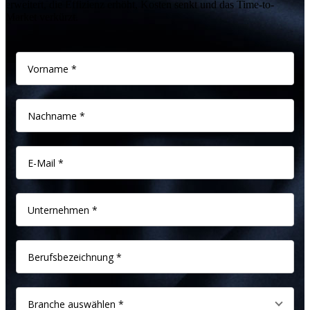
erweitert, die Effizienz erhöht, Kosten senkt und das Time-to-
Market verkürzt.