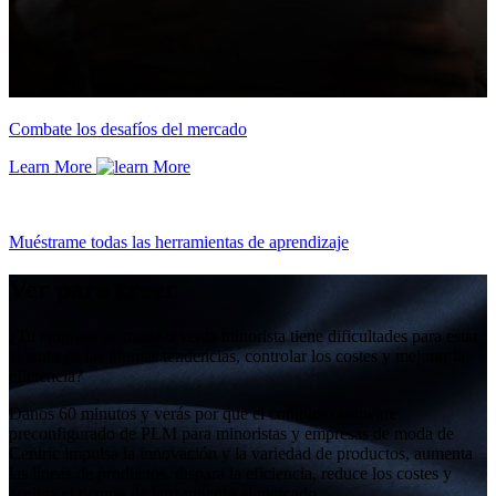
Combate los desafíos del mercado
Learn More
Muéstrame todas las herramientas de aprendizaje
Ver para creer
¿Tu empresa de moda o venta minorista tiene dificultades para estar
al tanto de las últimas tendencias, controlar los costes y mejorar la
eficiencia?
Danos 60 minutos y verás por qué el completo software
preconfigurado de PLM para minoristas y empresas de moda de
Centric impulsa la innovación y la variedad de productos, aumenta
las líneas de productos, dispara la eficiencia, reduce los costes y
acelera el tiempo de lanzamiento al mercado.