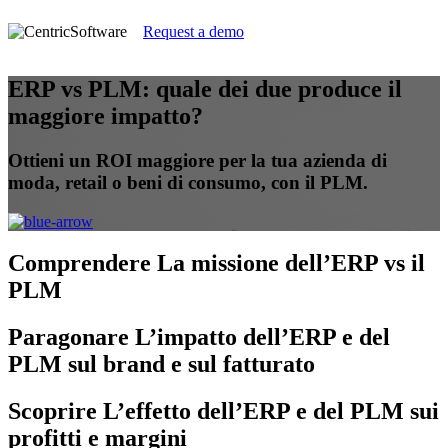
Request a demo
ERP vs PLM: quale dei due produce il
maggiore impatto?
Ottieni un ROI maggiore per la tua azienda di
moda, retail o beni di consumo, con il PLM.
Comprendere
La missione dell’ERP vs il
PLM
Paragonare
L’impatto dell’ERP e del
PLM sul brand e sul fatturato
Scoprire
L’effetto dell’ERP e del PLM sui
profitti e margini