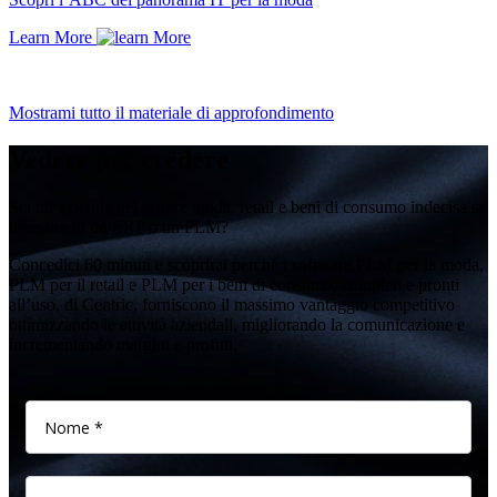
Learn More
Mostrami tutto il materiale di approfondimento
Vedere per credere
Sei un’azienda del settore moda, retail e beni di consumo indecisa se
investire in un ERP o un PLM?
Concedici 60 minuti e scoprirai perché i software PLM per la moda,
PLM per il retail e PLM per i beni di consumo, completi e pronti
all’uso, di Centric, forniscono il massimo vantaggio competitivo
ottimizzando le attività aziendali, migliorando la comunicazione e
incrementando margini e profitti.