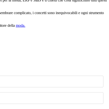
 per la moda, ERP e SaaS e ti chiedi che cosa significhino tutti questi
 sembrare complicato, i concetti sono inequivocabili e ogni strumento
ttore della
moda.