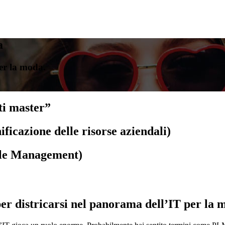
a
per la moda.
ti master”
ficazione delle risorse aziendali)
cle Management)
per districarsi nel panorama dell’IT per la 