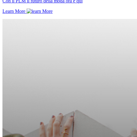
Con il PLM il futuro della moda ora è qui
Learn More