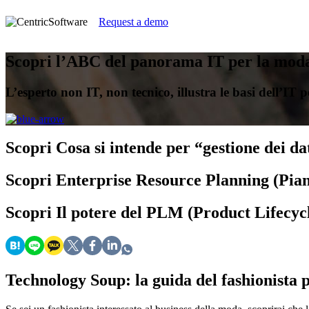
Request a demo
Scopri l’ABC del panorama IT per la mod
L’esperto non IT, non tecnico, illustra le basi dell’IT 
Scopri
Cosa si intende per “gestione dei da
Scopri
Enterprise Resource Planning (Piani
Scopri
Il potere del PLM (Product Lifecy
Technology Soup: la guida del fashionista 