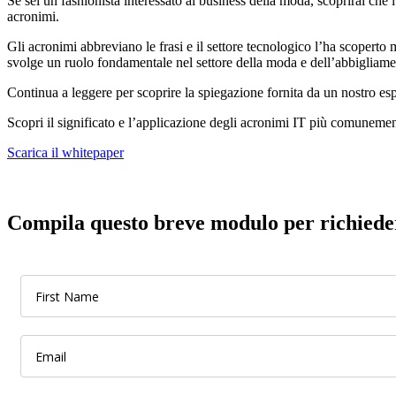
Se sei un fashionista interessato al business della moda, scoprirai ch
acronimi.
Gli acronimi abbreviano le frasi e il settore tecnologico l’ha scopert
svolge un ruolo fondamentale nel settore della moda e dell’abbigliame
Continua a leggere per scoprire la spiegazione fornita da un nostro esp
Scopri il significato e l’applicazione degli acronimi IT più comunement
Scarica il whitepaper
Compila questo breve modulo per richieder