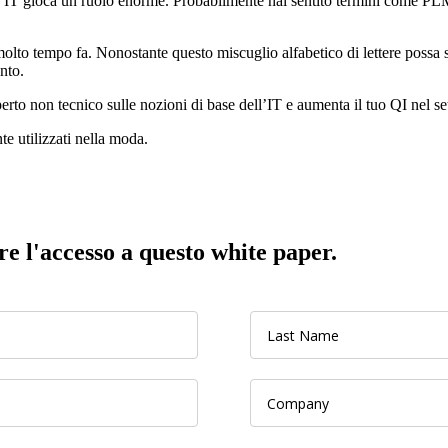
e l’IT gioca un ruolo enorme. Probabilmente hai sentito termini come PLM
o molto tempo fa. Nonostante questo miscuglio alfabetico di lettere possa
nto.
erto non tecnico sulle nozioni di base dell’IT e aumenta il tuo QI nel se
e utilizzati nella moda.
e l'accesso a questo white paper.