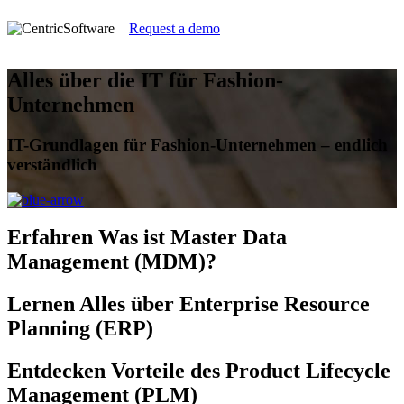
Request a demo
Alles über die IT für Fashion-
Unternehmen
IT-Grundlagen für Fashion-Unternehmen – endlich
verständlich
Erfahren
Was ist Master Data
Management (MDM)?
Lernen
Alles über Enterprise Resource
Planning (ERP)
Entdecken
Vorteile des Product Lifecycle
Management (PLM)