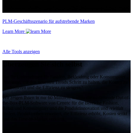
PLM-Geschäftsszenario für aufstrebende Marken
Learn More
Alle Tools anzeigen
Überzeugen Sie sich selbst
Hat Ihr Unternehmen für Fashion, Bekleidung oder Konsumgüter
Probleme, mit den neuesten Trends Schritt zu halten, die Kosten zu
kontrollieren und die Effizienz zu steigern?
Wir zeigen Ihnen in nur 60 Minuten, warum die umfassende Out-of-
the-Box-PLM-Software von Centric für die Bereiche Fashion,
Retail und Konsumgüter und die Produktinnovation und -vielfalt
fördert, Produktreihen erweitert, die Effizienz erhöht, Kosten senkt
und das Time-to-Market verkürzt.