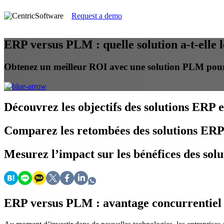
Request a demo
ERP versus PLM : quelle solution a-t-elle l
Obtenez un meilleur ROI avec une solution PLM pour 
Découvrez
les objectifs des solutions ERP
Comparez
les retombées des solutions ERP
Mesurez
l’impact sur les bénéfices des so
ERP versus PLM : avantage concurrentie