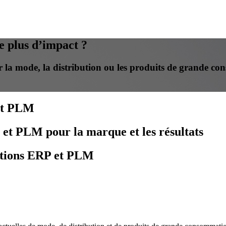
e plus d’impact ?
la mode, la distribution ou les produits de grande c
 et PLM
 et PLM pour la marque et les résultats
lutions ERP et PLM
l