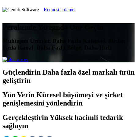
Request a demo
Perakende Yarışında Öne Geçin
Muhteşem Ürünler. Daha Fazla Kategori. Birden
Fazla Kanal. Daha Fazla Bölge. Daha Hızlı.
Güçlendirin
Daha fazla özel markalı ürün
geliştirin
Yön Verin
Küresel büyümeyi ve şirket
genişlemesini yönlendirin
Gerçekleştirin
Yüksek hacimli tedarik
sağlayın