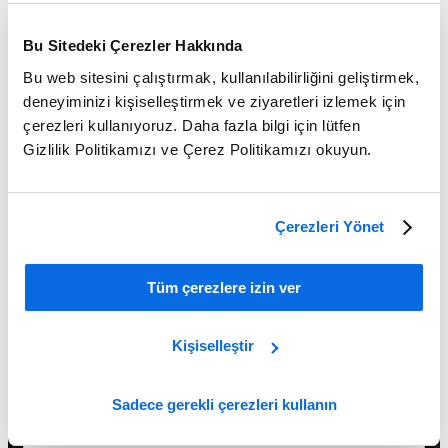
Tüm Öğrenme Araçlarını Göster
Bu Sitedeki Çerezler Hakkında
Görmek inanmaktır
Bu web sitesini çalıştırmak, kullanılabilirliğini geliştirmek,
deneyiminizi kişiselleştirmek ve ziyaretleri izlemek için
Çok kategorili perakende firmanız maliyetleri kontrol edip
zamandan tasarruf ederken rekabete ayak uydurmakta zorlanıyor
çerezleri kullanıyoruz. Daha fazla bilgi için lütfen
mu?
Gizlilik Politikamızı ve Çerez Politikamızı okuyun.
Yalnızca 60 dakikanızı bize ayırarak Centric’in perakende PLM
alanındaki kapsamlı, sıra dışı yazılımının nasıl ürün inovasyonunu
güçlendirdiğini, tedarikçilerle birlikte çalışmayı ve ürün ortak
yaratım sürecini geliştirdiğini, ürünün bölgeye uyumluluğunu ve
Çerezleri Yönet
kalitesini sağladığını, piyasaya sürme süresini kısalttığını öğrenin.
Tüm çerezlere izin ver
Kişiselleştir
Sadece gerekli çerezleri kullanın