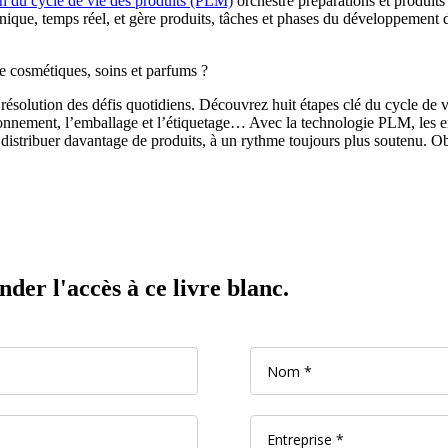
on du cycle de vie des produits (PLM)
orchestre préparations et produits
nique, temps réel, et gère produits, tâches et phases du développement d
de cosmétiques, soins et parfums
?
solution des défis quotidiens. Découvrez huit étapes clé du cycle de vie
visionnement, l’emballage et l’étiquetage… Avec la technologie PLM, les e
r distribuer davantage de produits, à un rythme toujours plus soutenu.
er l'accès à ce livre blanc.