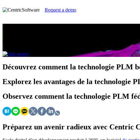
Request a demo
Comprendre la gestion du cycle de vie des
Guide destiné aux marques, distributeurs et fabricant
Découvrez
comment la technologie PLM boos
Explorez
les avantages de la technologie P
Observez
comment la technologie PLM fédèr
Préparez un avenir radieux avec Centric 