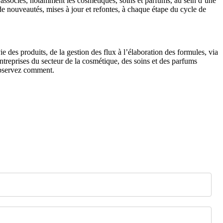
 associés, notamment les cosmétiques, soins et parfums, au sein d’une
e nouveautés, mises à jour et refontes, à chaque étape du cycle de
 des produits, de la gestion des flux à l’élaboration des formules, via
ntreprises du secteur de la cosmétique, des soins et des parfums
 Observez comment.