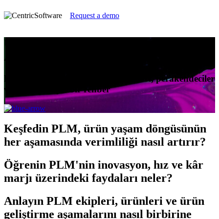
Request a demo
Ürün Yaşam Döngüsü Yönetimini
Anlamak
Kozmetik ve kişisel bakım markaları, perakendeciler
ve üreticiler için bir rehber
Keşfedin
PLM, ürün yaşam döngüsünün
her aşamasında verimliliği nasıl artırır?
Öğrenin
PLM'nin inovasyon, hız ve kâr
marjı üzerindeki faydaları neler?
Anlayın
PLM ekipleri, ürünleri ve ürün
geliştirme aşamalarını nasıl birbirine