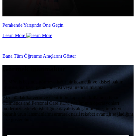
Perakende Yarışında Öne Geçin
Learn More
Bana Tüm Öğrenme Araçlarını Göster
Görmek inanmaktır
PLM’yi iş başında görmeye hazır bir kozmetik ve kişisel bakım
ürünleri markası, perakendecisi veya üreticisi misiniz?
Bize 60 dakika verin ve Centric’in kapsamlı, kullanıma hazır
Cosmetics and Personal Care PLM yazılımının operasyonları
modernize ederek, işbirliğine dayalı iş akışlarını iyileştirerek ve
başarılı ürün lansmanlarını artırarak nasıl rekabet avantajı sağladığını
size gösterelim.