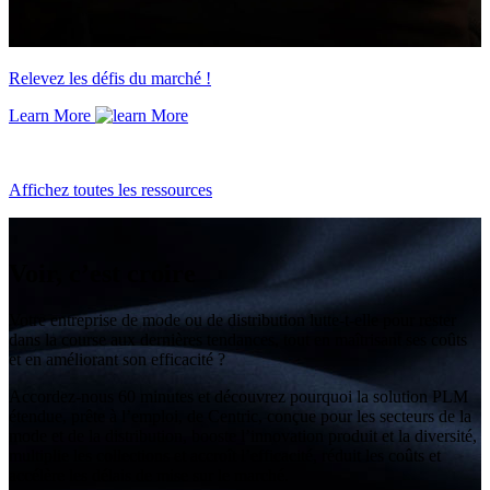
Relevez les défis du marché !
Learn More
Affichez toutes les ressources
Voir, c’est croire
Votre entreprise de mode ou de distribution lutte-t-elle pour rester
dans la course aux dernières tendances, tout en maîtrisant ses coûts
et en améliorant son efficacité ?
Accordez-nous 60 minutes et découvrez pourquoi la solution PLM
étendue, prête à l’emploi, de Centric, conçue pour les secteurs de la
mode et de la distribution, booste l’innovation produit et la diversité,
multiplie les collections et accroît l’efficacité, réduit les coûts et
accélère les délais de mise sur le marché.