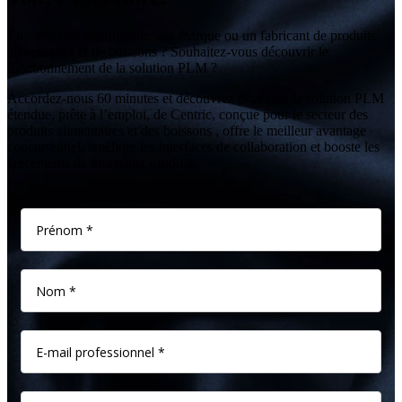
Êtes-vous un distributeur, une marque ou un fabricant de produits
alimentaires et de boissons ? Souhaitez-vous découvrir le
fonctionnement de la solution PLM ?
Accordez-nous 60 minutes et découvrez pourquoi la solution PLM
étendue, prête à l’emploi, de Centric, conçue pour le secteur des
produits alimentaires et des boissons , offre le meilleur avantage
concurrentiel, améliore les interfaces de collaboration et booste les
lancements de nouveaux produits.