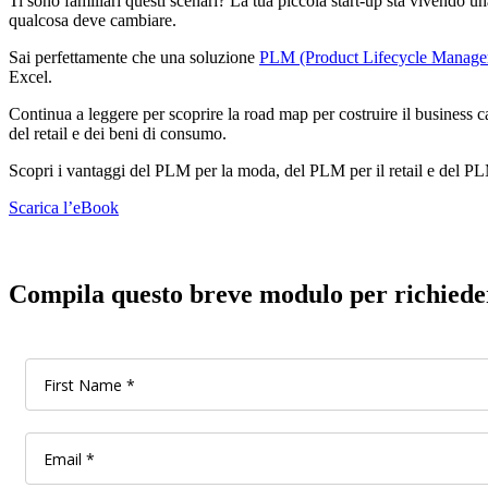
Ti sono familiari questi scenari? La tua piccola start-up sta vivendo una
qualcosa deve cambiare.
Sai perfettamente che una soluzione
PLM (Product Lifecycle Manage
Excel.
Continua a leggere per scoprire la road map per costruire il business c
del retail e dei beni di consumo.
Scopri i vantaggi del PLM per la moda, del PLM per il retail e del P
Scarica l’eBook
Compila questo breve modulo per richieder