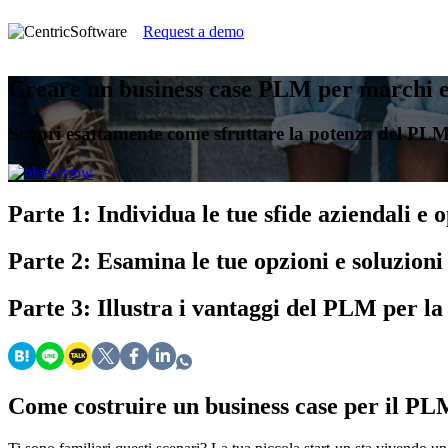
Request a demo
Creare un business case PLM per marchi 
Scopri esattamente come sfruttare la potenza del PLM 
Parte 1:
Individua le tue sfide aziendali e 
Parte 2:
Esamina le tue opzioni e soluzioni
Parte 3:
Illustra i vantaggi del PLM per la
Come costruire un business case per il PL