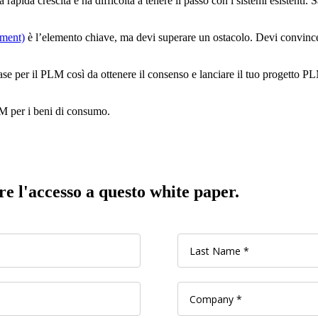
 rapida crescita e ha difficoltà a tenere il passo con i sistemi esistenti.
ment)
è l’elemento chiave, ma devi superare un ostacolo. Devi convincer
ase per il PLM così da ottenere il consenso e lanciare il tuo progetto PL
LM per i beni di consumo.
e l'accesso a questo white paper.