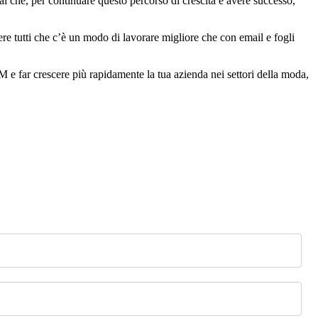
 Sai che, per continuare questo percorso di crescita e avere successo,
e tutti che c’è un modo di lavorare migliore che con email e fogli
M e far crescere più rapidamente la tua azienda nei settori della moda,