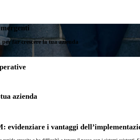
emergenti
per far crescere la tua azienda
operative
 tua azienda
M: evidenziare i vantaggi dell’implementaz