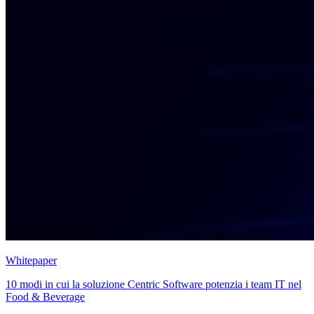
Whitepaper
10 modi in cui la soluzione Centric Software potenzia i team IT nel
Food & Beverage