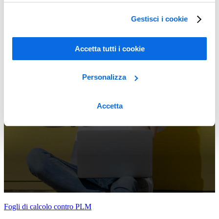
Gestisci i cookie
Accetta tutti i cookie
Personalizza
Accetta
Fogli di calcolo contro PLM