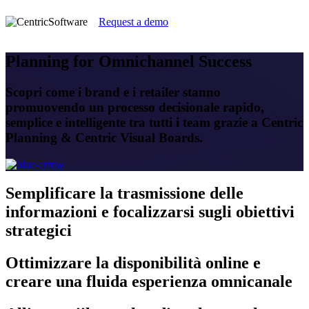
Request a demo
Planning for Omnichannel Success
Scopri come i brand e i retailer stanno
promuovendo un processo decisionale rapido,
semplice e intelligente tra tutti i team grazie a Centric
Planning & Centric Visual Boards.
Semplificare
la trasmissione delle
informazioni e focalizzarsi sugli obiettivi
strategici
Ottimizzare
la disponibilità online e
creare una fluida esperienza omnicanale