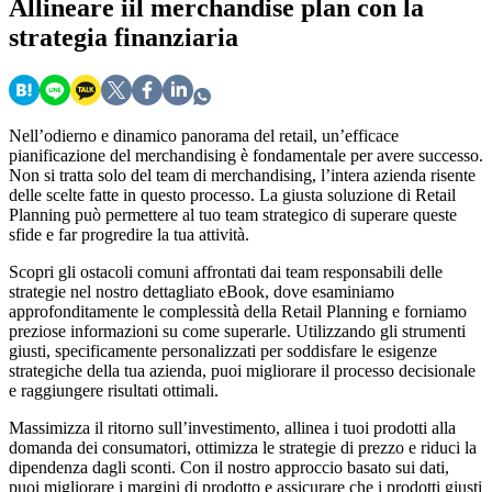
Allineare
iil merchandise plan con la
strategia finanziaria
Nell’odierno e dinamico panorama del retail, un’efficace
pianificazione del merchandising è fondamentale per avere successo.
Non si tratta solo del team di merchandising, l’intera azienda risente
delle scelte fatte in questo processo. La giusta soluzione di Retail
Planning può permettere al tuo team strategico di superare queste
sfide e far progredire la tua attività.
Scopri gli ostacoli comuni affrontati dai team responsabili delle
strategie nel nostro dettagliato eBook, dove esaminiamo
approfonditamente le complessità della Retail Planning e forniamo
preziose informazioni su come superarle. Utilizzando gli strumenti
giusti, specificamente personalizzati per soddisfare le esigenze
strategiche della tua azienda, puoi migliorare il processo decisionale
e raggiungere risultati ottimali.
Massimizza il ritorno sull’investimento, allinea i tuoi prodotti alla
domanda dei consumatori, ottimizza le strategie di prezzo e riduci la
dipendenza dagli sconti. Con il nostro approccio basato sui dati,
puoi migliorare i margini di prodotto e assicurare che i prodotti giusti